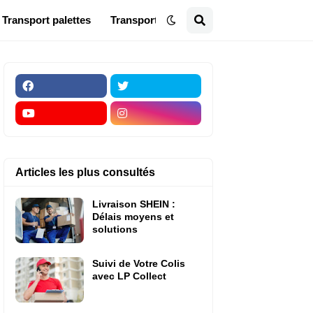
Transport palettes
Transport national
Articles les plus consultés
Livraison SHEIN :
Délais moyens et
solutions
Suivi de Votre Colis
avec LP Collect