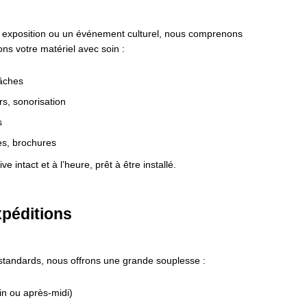
e exposition ou un événement culturel, nous comprenons
rons votre matériel avec soin :
âches
rs, sonorisation
s
es, brochures
 intact et à l’heure, prêt à être installé.
xpéditions
 standards, nous offrons une grande souplesse :
n ou après-midi)