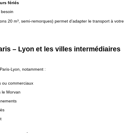
urs fériés
 besoin
ions 20 m³, semi-remorques) permet d’adapter le transport à votre
aris – Lyon et les villes intermédiaires
e Paris-Lyon, notamment :
es ou commerciaux
s le Morvan
énements
rès
t